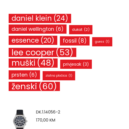
daniel klein
(24)
daniel wellington
(6)
dukat
(2)
essence
(20)
fossil
(8)
guess
(1)
lee cooper
(53)
muški
(48)
privjesak
(3)
prsten
(6)
zlatna pločica
(1)
ženski
(60)
DK.1.14056-2
170,00
KM