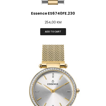
Essence ES6740FE.230
254,00
KM
ADD TO CART