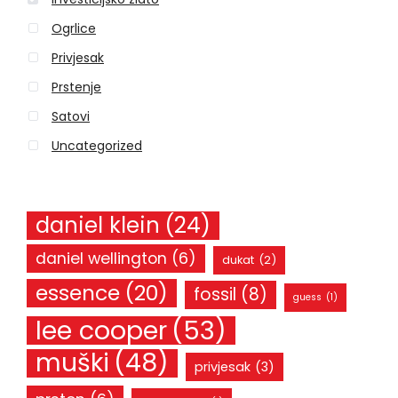
f
o
Ogrlice
r
Privjesak
:
Prstenje
Satovi
Uncategorized
daniel klein
(24)
daniel wellington
(6)
dukat
(2)
essence
(20)
fossil
(8)
guess
(1)
lee cooper
(53)
muški
(48)
privjesak
(3)