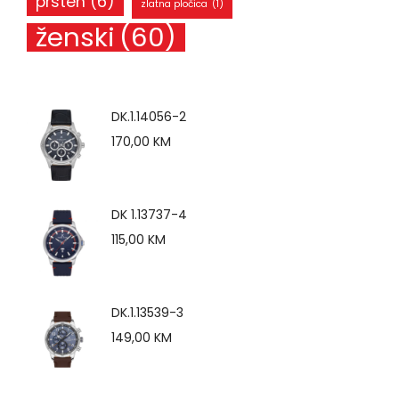
prsten
(6)
zlatna pločica
(1)
ženski
(60)
DK.1.14056-2
170,00
KM
DK 1.13737-4
115,00
KM
DK.1.13539-3
149,00
KM