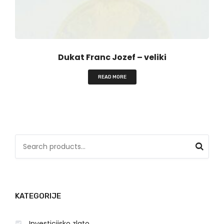
Dukat Franc Jozef – veliki
READ MORE
S
e
a
r
KATEGORIJE
c
h
Investicijsko zlato