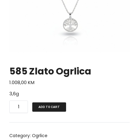
585 Zlato Ogrlica
1.008,00
KM
3,6g
5
ADD TO CART
8
5
Z
Category:
Ogrlice
l