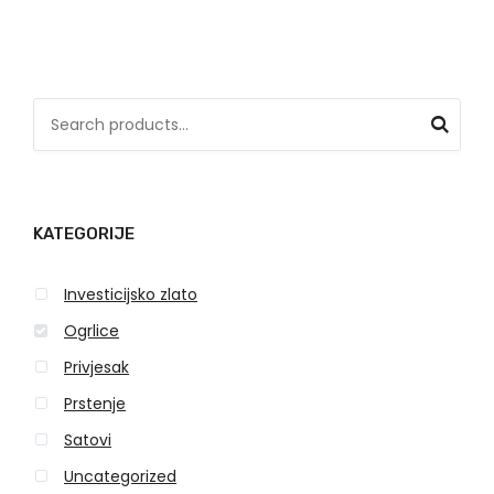
S
e
a
r
KATEGORIJE
c
h
Investicijsko zlato
f
o
Ogrlice
r
Privjesak
:
Prstenje
Satovi
Uncategorized