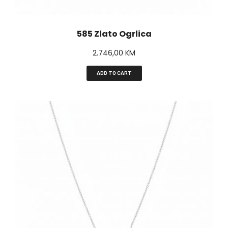
y
585 Zlato Ogrlica
2.746,00
KM
ADD TO CART