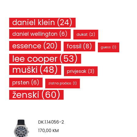
daniel klein
(24)
daniel wellington
(6)
dukat
(2)
essence
(20)
fossil
(8)
guess
(1)
lee cooper
(53)
muški
(48)
privjesak
(3)
prsten
(6)
zlatna pločica
(1)
ženski
(60)
DK.1.14056-2
170,00
KM