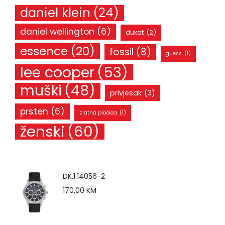
daniel klein
(24)
daniel wellington
(6)
dukat
(2)
essence
(20)
fossil
(8)
guess
(1)
lee cooper
(53)
muški
(48)
privjesak
(3)
prsten
(6)
zlatna pločica
(1)
ženski
(60)
DK.1.14056-2
170,00
KM