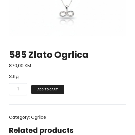
585 Zlato Ogrlica
870,00
KM
3,11g
5
ADD TO CART
8
5
Z
Category:
Ogrlice
l
a
Related products
t